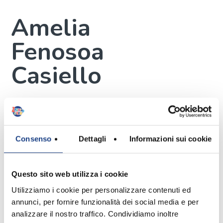
Amelia
Fenosoa
Casiello
Interprete
Consenso
Dettagli
Informazioni sui cookie
Mi chiamo Amelia Fenosoa Casiello e
ho 5 anni, allo Zecchino d'Oro
Questo sito web utilizza i cookie
rappresento il Madagascar.
Utilizziamo i cookie per personalizzare contenuti ed
La mia famiglia è composta da papà
annunci, per fornire funzionalità dei social media e per
Luigi, mamma Marie Ange e mio
analizzare il nostro traffico. Condividiamo inoltre
fratello Davide (8 anni).