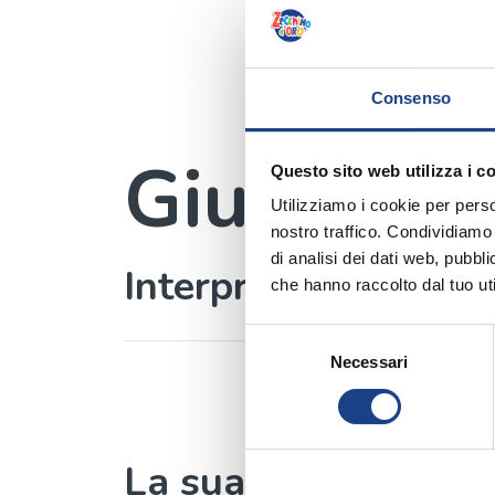
Consenso
Giulia Ba
Questo sito web utilizza i c
Utilizziamo i cookie per perso
nostro traffico. Condividiamo 
di analisi dei dati web, pubbl
Interprete
che hanno raccolto dal tuo uti
Selezione
Necessari
del
consenso
La sua canzone