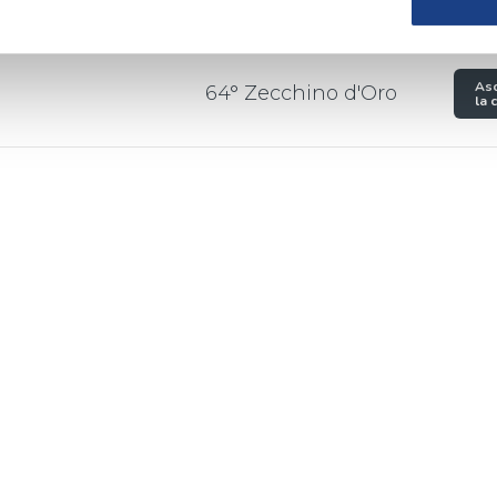
Asc
64° Zecchino d'Oro
la 
2021