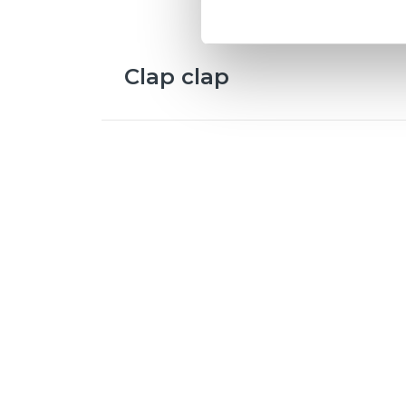
Clap clap
Interprete
/
Giulia Barbagallo
Testo
/
Mario Gardini
Musica
/
Marco Iardella