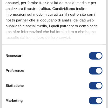
La sua canzone
annunci, per fornire funzionalità dei social media e per
analizzare il nostro traffico. Condividiamo inoltre
informazioni sul modo in cui utilizzi il nostro sito con i
nostri partner che si occupano di analisi dei dati web,
Il piccolo pescatore
pubblicità e social media, i quali potrebbero combinarle
con altre informazioni che hai fornito loro o che hanno
25° Zecchino d'Oro
raccolto dal tuo utilizzo dei loro servizi.
Apri la
keyboard_arrow_right
scheda
Selezione
Interprete
/
1982
Necessari
del
Yoshiko Nisawa
,
consenso
Masahiko Nisawa
Preferenze
Testo
/
Kato Shogo
Traduzione
/
Giorgio Calabrese
Statistiche
Musica
/
Yamaguci
Hogi
Marketing