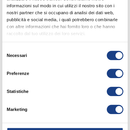
informazioni sul modo in cui utilizzi il nostro sito con i
nostri partner che si occupano di analisi dei dati web,
La sua canzone
pubblicità e social media, i quali potrebbero combinarle
con altre informazioni che hai fornito loro o che hanno
raccolto dal tuo utilizzo dei loro servizi.
Mille voci una voce
Selezione
30° Zecchino d'Oro
Necessari
del
consenso
Apri la
keyboard_arrow_right
scheda
Preferenze
Interprete
/
Olga
1987
Malakhova
Statistiche
Testo
/
Mikhail
Lvovich
Matusovsky
Marketing
Traduzione
/
Alberto Testa
Musica
/
Vladimir