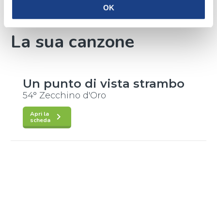
OK
La sua canzone
Un punto di vista strambo
54° Zecchino d'Oro
Apri la
keyboard_arrow_right
scheda
Interprete
/
2011
Michela Maria Perri
,
Enrico Turetta
Testo
/
Flavio
Conforti
Musica
/
Flavio
Conforti