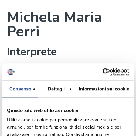
Michela Maria
Perri
Interprete
Mi chiamo Michela Maria Perri e ho 7
anni, vengo da Montalto Uffugo in
Consenso
Dettagli
Informazioni sui cookie
provincia di Cosenza.
Ho un fratellino che si chiama
Francesco (11 anni); mi piacerebbe
Questo sito web utilizza i cookie
avere una sorellina.
Utilizziamo i cookie per personalizzare contenuti ed
A scuola mi piace studiare l'inglese; il
annunci, per fornire funzionalità dei social media e per
mio animale preferito è il topo, so fare
analizzare il nostro traffico. Condividiamo inoltre