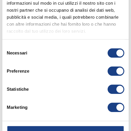
La sua canzone
informazioni sul modo in cui utilizzi il nostro sito con i
nostri partner che si occupano di analisi dei dati web,
pubblicità e social media, i quali potrebbero combinarle
con altre informazioni che hai fornito loro o che hanno
Il magico viaggio di Marco
raccolto dal tuo utilizzo dei loro servizi.
Polo
67° Zecchino d'Oro
Selezione
Necessari
del
Apri la
keyboard_arrow_right
consenso
scheda
Interprete
/
2024
Preferenze
Davide
Confalone
Statistiche
Testo
/
Mario
Gardini
Marketing
Musica
/
Red
Canzian