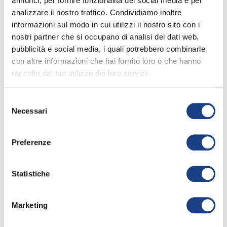
annunci, per fornire funzionalità dei social media e per
analizzare il nostro traffico. Condividiamo inoltre
informazioni sul modo in cui utilizzi il nostro sito con i
nostri partner che si occupano di analisi dei dati web,
pubblicità e social media, i quali potrebbero combinarle
La sua canzone
con altre informazioni che hai fornito loro o che hanno
raccolto dal tuo utilizzo dei loro servizi.
Selezione
All'arrembaggio del
Necessari
del
formaggio
consenso
38° Zecchino d'Oro
Preferenze
Apri la
keyboard_arrow_right
scheda
Interprete
/
1995
Statistiche
Pedro Gonzales
Roesch
Marketing
Testo
/
Juan
Pastor Somarriba