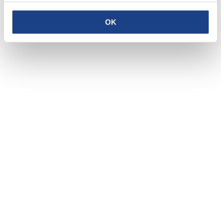
Mejia
Traduzione
/
OK
Cheope
Musica
/
Juan
Pastor Somarriba
Mejia