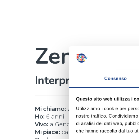
Zeno Greg
Interprete
Consenso
Questo sito web utilizza i c
Mi chiamo:
Zeno Gregorio Nigido
Utilizziamo i cookie per perso
Ho:
6 anni
nostro traffico. Condividiamo 
di analisi dei dati web, pubbl
Vivo:
a Genova
che hanno raccolto dal tuo uti
Mi piace:
cantare, recitare e giocare 