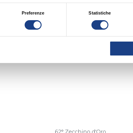
tta che fa mio papà, ho appena iniziato la
Preferenze
Statistiche
vazzi
video su YouTube e giocare con mia sorella
hino d’Oro perché:
lo amo!
che non potrebbe volare ma invece vola
62° Zecchino d'Oro