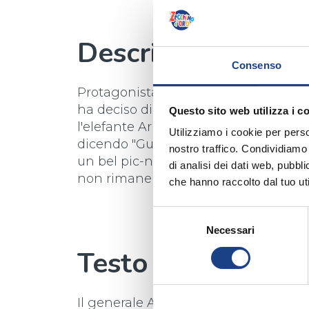
Descrizione
Consenso
Protagonista di questa divertente ca
ha deciso di bloccare i propositi di 
Questo sito web utilizza i c
l'elefante Aristide si rifiuta di proc
Utilizziamo i cookie per perso
dicendo "Guardate che bel giorno, g
nostro traffico. Condividiamo 
un bel pic-nic!" L'invito di Aristide è
di analisi dei dati web, pubbl
non rimane che una soluzione, nien
che hanno raccolto dal tuo uti
Selezione
Necessari
del
consenso
Testo
Il generale Annibale, partito da Cart