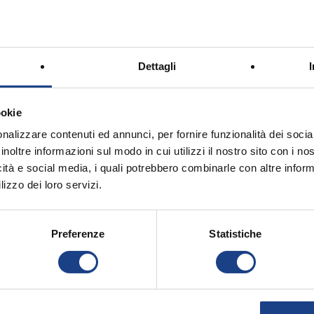
Dettagli
nzone è Aristide, un simpatico elefante che
guerra di Annibale. Fermo in mezzo alla strada
ookie
edere nella marcia ed invoca un panino
nalizzare contenuti ed annunci, per fornire funzionalità dei socia
uardiamoci un po' intorno ed organizziamo
inoltre informazioni sul modo in cui utilizzi il nostro sito con i n
 accolto da tutta la truppa e così ad Annibale
icità e social media, i quali potrebbero combinarle con altre inform
te guerra ma una bella merenda.
lizzo dei loro servizi.
Preferenze
Statistiche
agine