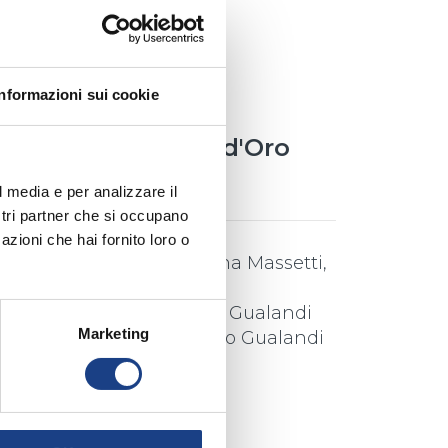
info_outline
Informazioni sui cookie
47° Zecchino d'Oro
2004
l media e per analizzare il
ostri partner che si occupano
azioni che hai fornito loro o
Interprete
/
Susanna Massetti
,
Elisabetta Grasso
Testo
/
Gian Marco Gualandi
Marketing
Musica
/
Gian Marco Gualandi