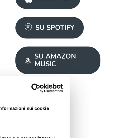
SU SPOTIFY
SU AMAZON
MUSIC
share
Informazioni sui cookie
Condividi