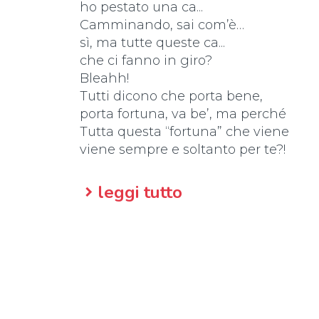
ho pestato una ca...
Camminando, sai com’è…
sì, ma tutte queste ca...
che ci fanno in giro?
Bleahh!
Tutti dicono che porta bene,
porta fortuna, va be’, ma perché
Tutta questa “fortuna” che viene
viene sempre e soltanto per te?!
A chi porta un compagno al guinzag
leggi tutto
Io però voglio dare un consiglio:
Se il tuo cane fa qualche “cosetta”,
Usa sempre sacchetto e paletta-ta-ta
Ho pestato una ca...
calma, dai! Può darsi che…
chi l’ha fatta questa ca…
cane o gatto, di chi è