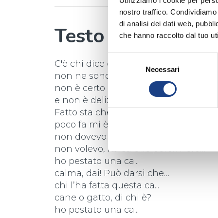
Utilizziamo i cookie per perso
nostro traffico. Condividiamo 
di analisi dei dati web, pubbl
Testo
che hanno raccolto dal tuo uti
Selezione
C'è chi dice che porta fortuna,
Necessari
del
non ne sono del tutto sicuro:
consenso
non è certo una bella avventura
e non è delizioso il profumo...
Fatto sta che, giocando nel parco,
poco fa mi è successo di nuovo:
non dovevo passare in quel punto,
non volevo, mi sa che però... Però…
ho pestato una ca...
calma, dai! Può darsi che…
chi l’ha fatta questa ca...
cane o gatto, di chi è?
ho pestato una ca...