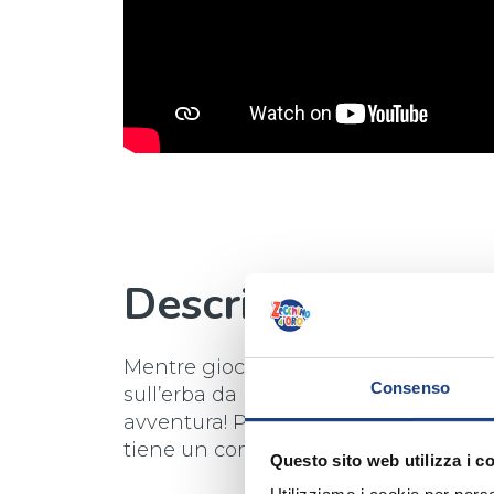
Descrizione
Mentre gioca al parco, un bimbo pest
Consenso
sull’erba da un cane. Ma che portafor
avventura! Piuttosto porta sacchetto e
tiene un compagno al guinzaglio.
Questo sito web utilizza i c