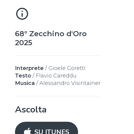
info_outline
68° Zecchino d'Oro
2025
Interprete
/
Gioele Goretti
Testo
/
Flavio Careddu
Musica
/
Alessandro Visintainer
Ascolta
SU ITUNES