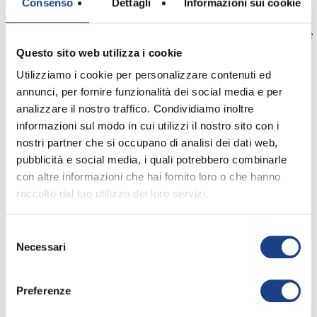
Consenso
Dettagli
Informazioni sui cookie
Ha tenuto concerti
in Italia, Inghilterra, Svizzera, Scozia, Slovenia
partecipando a programmi televisivi e
Questo sito web utilizza i cookie
radiofonici per la RAI italiana e
Utilizziamo i cookie per personalizzare contenuti ed
la BBC britannica. Ha pubblicato
annunci, per fornire funzionalità dei social media e per
quattro lavori discografici a proprio
analizzare il nostro traffico. Condividiamo inoltre
nome e ha collaborato come solista o
informazioni sul modo in cui utilizzi il nostro sito con i
corista a registrazioni discografici di
nostri partner che si occupano di analisi dei dati web,
altri artisti.
pubblicità e social media, i quali potrebbero combinarle
con altre informazioni che hai fornito loro o che hanno
Partecipa alla 50^ edizione dello
raccolto dal tuo utilizzo dei loro servizi.
Zecchino D'Oro con il brano "Io Gioco".
Selezione
Necessari
del
consenso
La sua canzone
Preferenze