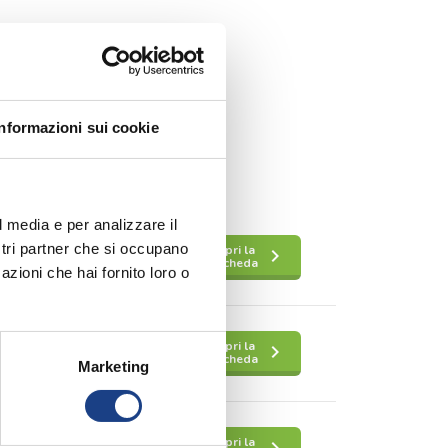
Informazioni sui cookie
l media e per analizzare il
ostri partner che si occupano
Apri la
keyboard_arrow_right
scheda
azioni che hai fornito loro o
Apri la
keyboard_arrow_right
scheda
Marketing
Apri la