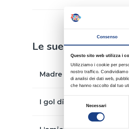
Consenso
Le sue canzoni
Questo sito web utilizza i c
Utilizziamo i cookie per perso
nostro traffico. Condividiamo 
Madre bambina
di analisi dei dati web, pubbl
Interprete
/
Claudia Mangini
,
Mari
che hanno raccolto dal tuo uti
Testo
/
Federico Padovano
Selezione
Musica
/
Morris Albert
I gol di Zé
Necessari
del
Interprete
/
Fernando Henrique B
consenso
Testo
/
Morris Albert
Traduzione
/
Federico Padovano