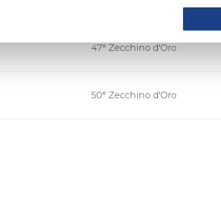
44° Zecchino d'Oro
2001
47° Zecchino d'Oro
2004
o Minellono
50° Zecchino d'Oro
glois
2007
nelli
anelli