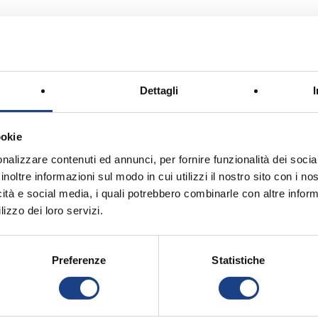
Dettagli
ookie
nalizzare contenuti ed annunci, per fornire funzionalità dei socia
inoltre informazioni sul modo in cui utilizzi il nostro sito con i n
42° Zecchino d'Oro
icità e social media, i quali potrebbero combinarle con altre inform
na Calivi
1999
lizzo dei loro servizi.
43° Zecchino d'Oro
Preferenze
Statistiche
iagio
2000