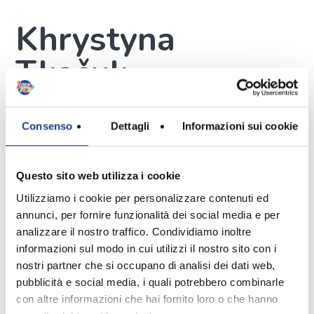
Khrystyna
Tkačuk
Interprete
Consenso
Dettagli
Informazioni sui cookie
Questo sito web utilizza i cookie
Ha 8 anni e viene da Ivano-Frankivsk
Utilizziamo i cookie per personalizzare contenuti ed
in Ucraina.
annunci, per fornire funzionalità dei social media e per
Ha una sorella di 15 anni. Il suo
analizzare il nostro traffico. Condividiamo inoltre
migliore amico è in classe con lei.
informazioni sul modo in cui utilizzi il nostro sito con i
Ama gli animali, infatti ha due gatti.
nostri partner che si occupano di analisi dei dati web,
Da grande vorrebbe fare la cantante.
pubblicità e social media, i quali potrebbero combinarle
La domenica le piace giocare con le
con altre informazioni che hai fornito loro o che hanno
amiche. Il suo sport preferito è il nuoto.