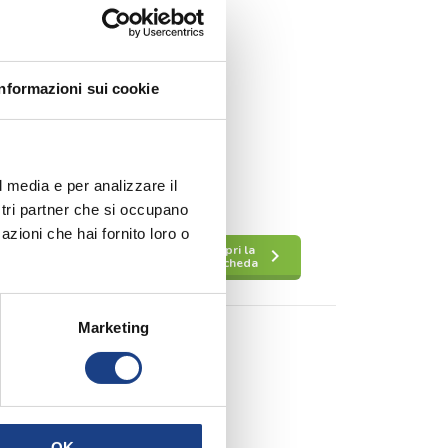
Informazioni sui cookie
l media e per analizzare il
ostri partner che si occupano
azioni che hai fornito loro o
Apri la
keyboard_arrow_right
scheda
Marketing
OK