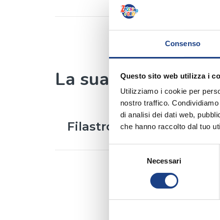
Consenso
La sua canzone
Questo sito web utilizza i c
Utilizziamo i cookie per perso
nostro traffico. Condividiamo 
di analisi dei dati web, pubbl
Filastrocche
che hanno raccolto dal tuo uti
Interprete
/
Khrystyna Tkačuk
Selezione
Testo
/
Shaimakian
Necessari
del
Traduzione
/
Gabriele Baldoni
consenso
Musica
/
Shaimakian